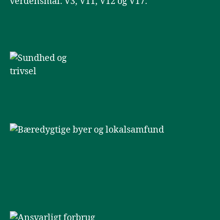
verdensmål: V3, V11, V12 og V17: