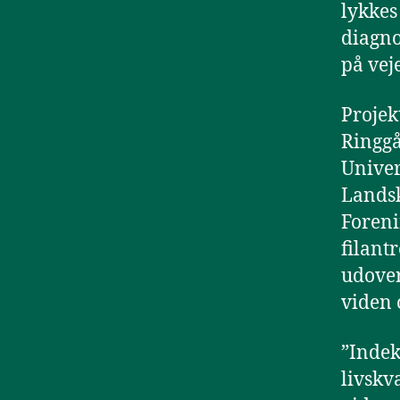
lykkes
diagno
på vej
Projek
Ringgå
Univer
Landsk
Foreni
filant
udover
viden 
”Indek
livskv