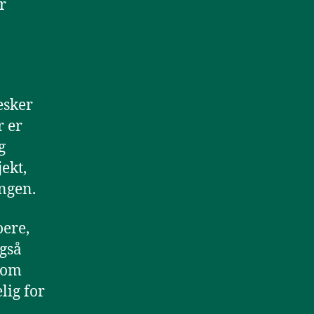
r
esker
 er
g
ekt,
ingen.
ere,
også
 om
lig for