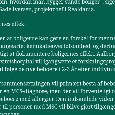
om, hvordan man bygger sunde boliger”, sige
ade Iversen, projektchef i Realdania.
rnes effekt
er, at boligerne kan gøre en forskel for menn
ngeartet kemikalieoverfølsomhed, og derfor
gtigt at dokumentere boligernes effekt. Aalbor
sitetshospital vil igangsætte et forskningsproj
al følge de nye beboere i 2-3 år efter indflytn
sammensætningen vil primært bestå af bebo
r en MCS-diagnose, men der vil forventeligt 
eboere med allergier. Den indsamlede viden
r til personer med MSC vil blive gjort tilgænge
ranchen.