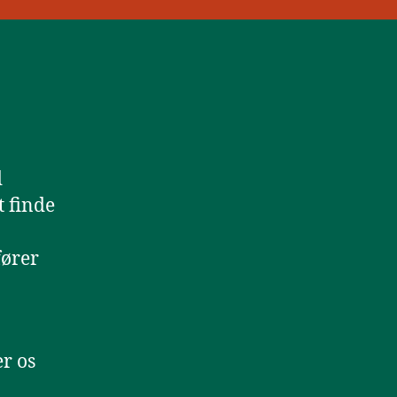
d
t finde
fører
er os