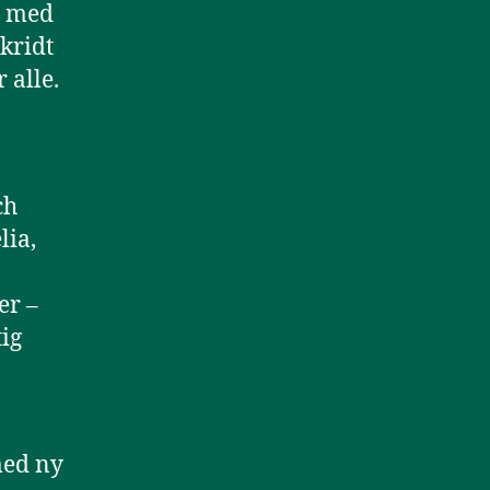
r med
skridt
 alle.
ch
lia,
er –
ig
med ny