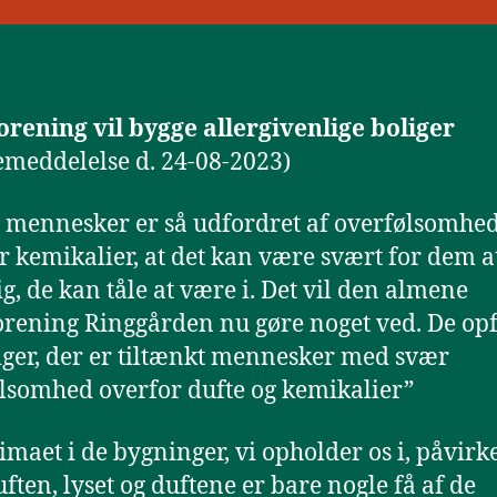
orening vil bygge allergivenlige boliger
emeddelelse d. 24-08-2023)
 mennesker er så udfordret af overfølsomhe
r kemikalier, at det kan være svært for dem a
ig, de kan tåle at være i. Det vil den almene
orening Ringgården nu gøre noget ved. De op
iger, der er tiltænkt mennesker med svær
lsomhed overfor dufte og kemikalier”
imaet i de bygninger, vi opholder os i, påvirk
uften, lyset og duftene er bare nogle få af de