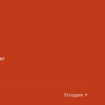
er
Til toppen
↑