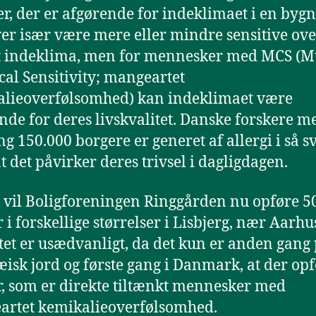
er, der er afgørende for indeklimaet i en bygn
er især være mere eller mindre sensitive ove
t indeklima, men for mennesker med MCS (Mu
al Sensitivity; mangeartet
lieoverfølsomhed) kan indeklimaet være
nde for deres livskvalitet. Danske forskere me
g 150.000 borgere er generet af allergi i så 
at det påvirker deres trivsel i dagligdagen.
 vil Boligforeningen Ringgården nu opføre 5
 i forskellige størrelser i Lisbjerg, nær Aarhu
tet er usædvanligt, da det kun er anden gang
isk jord og første gang i Danmark, at der opf
r, som er direkte tiltænkt mennesker med
rtet kemikalieoverfølsomhed.