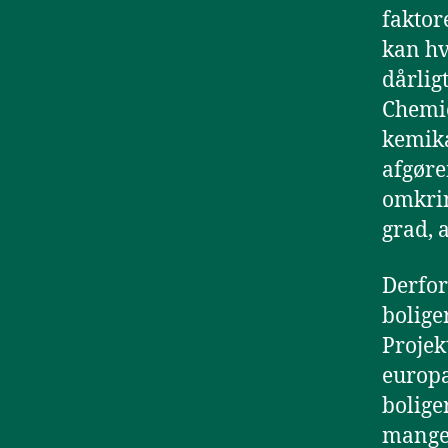
faktor
kan hv
dårlig
Chemic
kemika
afgøre
omkrin
grad, 
Derfor
boliger
Projek
europæ
bolige
mangea