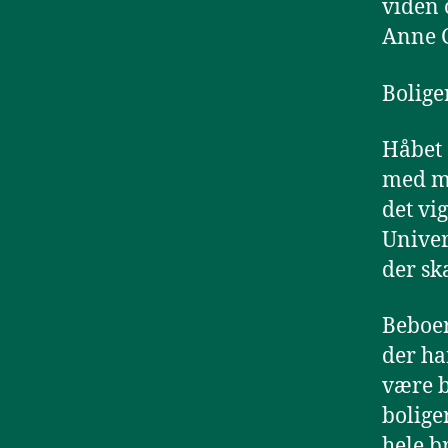
viden 
Anne G
Bolige
Håbet 
med ma
det vi
Univer
der sk
Beboer
der ha
være b
bolige
hele b