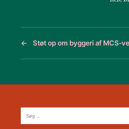
←
Støt op om byggeri af MCS-ven
Søg
efter: