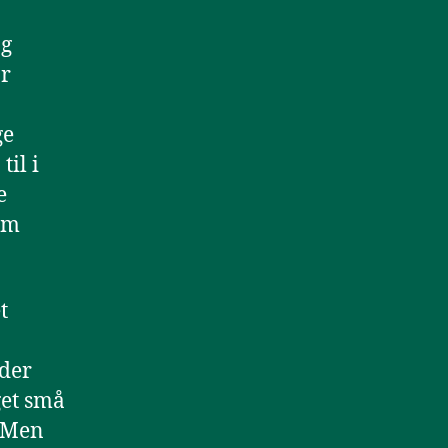
og
or
ge
til i
e
om
t
der
get små
 Men