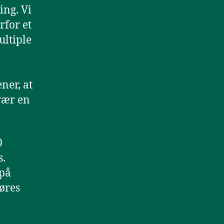
ing. Vi
rfor et
ltiple
ner, at
svær en
0
s.
 på
øres