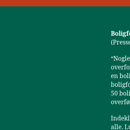
Boligf
(Press
“Nogle
overfo
en bol
boligf
50 bol
overfø
Indekl
alle. L