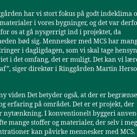
ggården har vi stort fokus på godt indeklima 
materialer i vores bygninger, og det var derf
for os at gå nysgerrigt ind i projektet, da
heden bød sig. Mennesker med MCS har man
ringer i dagligdagen, som vi skal tage hensyn 
iet i det omfang, det er muligt. Det kan vi lær
af”, siger direktør i Ringgården Martin Hers
 ny viden Det betyder også, at der er begrænse
og erfaring på området. Det er et projekt, der
 nytænkning. I konventionelt byggeri anven
te mange stoffer og materialer, der selv i me
ntrationer kan påvirke mennesker med MCS.