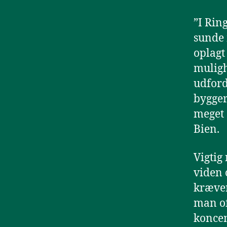
”I Rin
sunde 
oplagt 
mulig
udford
bygger
meget 
Bien.
Vigtig
viden 
kræver
man of
konce